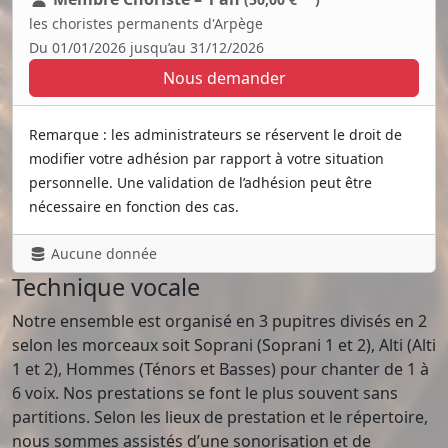
les choristes permanents d'Arpège
Du 01/01/2026 jusqu’au 31/12/2026
Nous demander
Remarque : les administrateurs se réservent le droit de
modifier votre adhésion par rapport à votre situation
personnelle. Une validation de l’adhésion peut être
nécessaire en fonction des cas.
Aucune donnée
Technique vocale
Notre ensemble est organisé en 3 pupitres divisés en 2
selon les morceaux soit Soprani (Soprani 1 et 2), Alti (Alti
1 et 2), Hommes (Ténors et Basses) pour chanter de 1 à
6 voix. Nos prestations se font le plus souvent sans
partitions. Selon les lieux de prestation et le répertoire,
nous sommes assistés d’une sonorisation et de