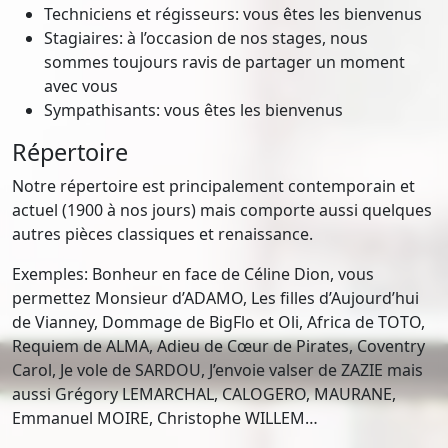
Techniciens et régisseurs: vous êtes les bienvenus
Stagiaires: à l’occasion de nos stages, nous
sommes toujours ravis de partager un moment
avec vous
Sympathisants: vous êtes les bienvenus
Répertoire
Notre répertoire est principalement contemporain et
actuel (1900 à nos jours) mais comporte aussi quelques
autres pièces classiques et renaissance.
Exemples: Bonheur en face de Céline Dion, vous
permettez Monsieur d’ADAMO, Les filles d’Aujourd’hui
de Vianney, Dommage de BigFlo et Oli, Africa de TOTO,
Requiem de ALMA, Adieu de Cœur de Pirates, Coventry
Carol, Je vole de SARDOU, J’envoie valser de ZAZIE mais
aussi Grégory LEMARCHAL, CALOGERO, MAURANE,
Emmanuel MOIRE, Christophe WILLEM…