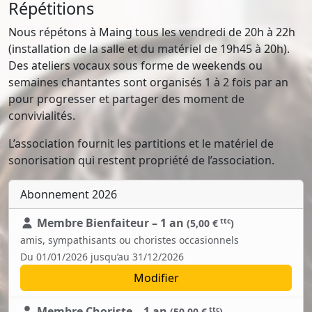
Répétitions
Nous répétons à Maing tous les vendredi de 20h à 22h
(installation de la salle et du matériel de 19h45 à 20h).
Des ateliers vocaux sous forme de weekends ou
semaines chantantes sont organisés 1 à 2 fois par an
pour progresser et partager des moment de
convivialités.
L’association fournit les partitions et le matériel de
sonorisation qui restent propriété de l’association.
Abonnement 2026
Membre Bienfaiteur – 1 an
ttc
(5,00 €
)
amis, sympathisants ou choristes occasionnels
Du 01/01/2026 jusqu’au 31/12/2026
Modifier
Membre Choriste – 1 an
ttc
(50,00 €
)