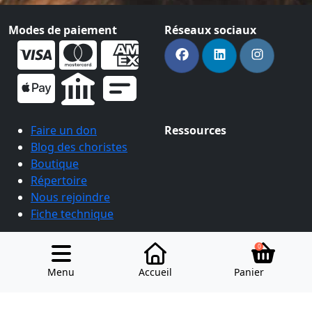
Modes de paiement
Réseaux sociaux
Faire un don
Ressources
Blog des choristes
Boutique
Répertoire
Nous rejoindre
Fiche technique
0
2026 Chorale Arpège
Tous droits réservés -
Mentions légales
Menu
Accueil
Panier
Conçu avec
par
ptibogxiv.eu
et hébergé avec
par
Infomaniak